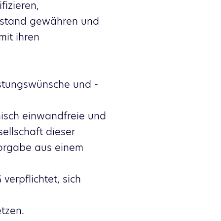
izieren,
enstand gewähren und
it ihren
istungswünsche und -
nisch einwandfreie und
ellschaft dieser
orgabe aus einem
erpflichtet, sich
tzen.